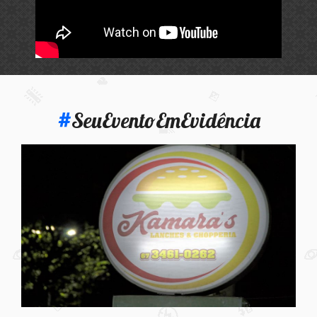
#
SeuEventoEmEvidência