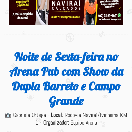
Noite de Sexta-feira no
Arena Pub com Show da
Dupla Barreto e Campo
Grande
Gabriela Ortega -
Local:
Rodovia Naviraí/Ivinhema KM
1 -
Organizador:
Equipe Arena