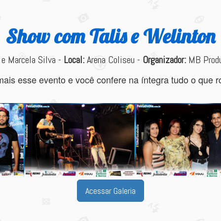
Show com Talis e Welinton
e Marcela Silva -
Local:
Arena Coliseu -
Organizador:
MB Produ
is esse evento e você confere na íntegra tudo o que ro
Acessar Galeria